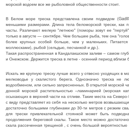
морской водоем все же рыболовной общественности стоит.
В Белом море треска представлена своим подвидом (GadllS
меньшими размерами. Длина тела беломорской трески, как п
часты. Различают мелкую "летнюю" (поморы зовут ее "пертуй
только в августе — сентябре. Чем большее рыба, тем она "голо
более крупных особей больше, чем у маленьких. Питаетс
моллюсками), рыбой (сельдью, песчанкой и др.).
Такая распространенная в Кандалакшском заливе – самом глуб
и Онежском. Держится треска в летне - осенний период вблизи 
Искать же крупную треску лучше всего у отвесно уходящих в м
мелководье у скалистого берега. Однозначно треска не 
водообменом, или сильно запресненных. В открытой морской ча
донной морской растительностью –ламинарией (морская ка
осыхающих в верхней части на отливе. Такие места на Северо
с виду представляет из себя на несколько метров возвышающ
достаточно большими глубинами до 30-ти метров с резким сва
для трески привлекательной стоянкой может быть подвод
продолжения береговой скалы. Такое место можно достаточно
скала рассеченная трещиной , с очень большой вероятностью