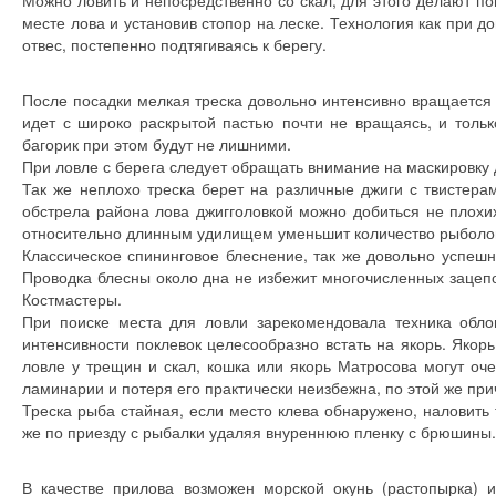
Можно ловить и непосредственно со скал, для этого делают по
месте лова и установив стопор на леске. Технология как при до
отвес, постепенно подтягиваясь к берегу.
После посадки мелкая треска довольно интенсивно вращается 
идет с широко раскрытой пастью почти не вращаясь, и тольк
багорик при этом будут не лишними.
При ловле с берега следует обращать внимание на маскировку д
Так же неплохо треска берет на различные джиги с твистер
обстрела района лова джигголовкой можно добиться не плохих
относительно длинным удилищем уменьшит количество рыболов
Классическое спининговое блеснение, так же довольно успеш
Проводка блесны около дна не избежит многочисленных зацеп
Костмастеры.
При поиске места для ловли зарекомендовала техника обл
интенсивности поклевок целесообразно встать на якорь. Якорь 
ловле у трещин и скал, кошка или якорь Матросова могут оче
ламинарии и потеря его практически неизбежна, по этой же пр
Треска рыба стайная, если место клева обнаружено, наловить т
же по приезду с рыбалки удаляя внуреннюю пленку с брюшины.
В качестве прилова возможен морской окунь (растопырка) и