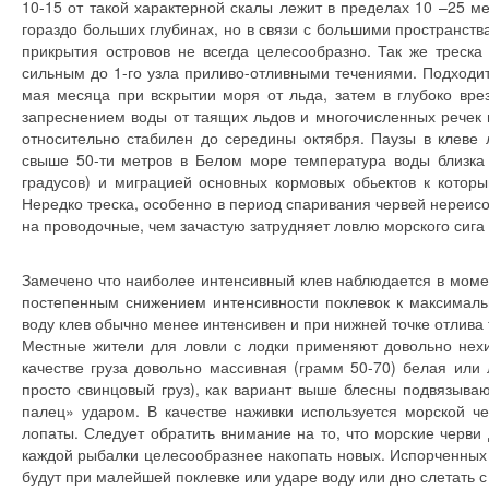
10-15 от такой характерной скалы лежит в пределах 10 –25 мет
гораздо больших глубинах, но в связи с большими пространств
прикрытия островов не всегда целесообразно. Так же треск
сильным до 1-го узла приливо-отливными течениями. Подходит
мая месяца при вскрытии моря от льда, затем в глубоко вре
запреснением воды от таящих льдов и многочисленных речек 
относительно стабилен до середины октября. Паузы в клеве
свыше 50-ти метров в Белом море температура воды близка к
градусов) и миграцией основных кормовых обьектов к которы
Нередко треска, особенно в период спаривания червей нереисо
на проводочные, чем зачастую затрудняет ловлю морского сига
Замечено что наиболее интенсивный клев наблюдается в момен
постепенным снижением интенсивности поклевок к максималь
воду клев обычно менее интенсивен и при нижней точке отлива
Местные жители для ловли с лодки применяют довольно нехит
качестве груза довольно массивная (грамм 50-70) белая или
просто свинцовый груз), как вариант выше блесны подвязыва
палец» ударом. В качестве наживки используется морской ч
лопаты. Следует обратить внимание на то, что морские черви 
каждой рыбалки целесообразнее накопать новых. Испорченных 
будут при малейшей поклевке или ударе воду или дно слетать с