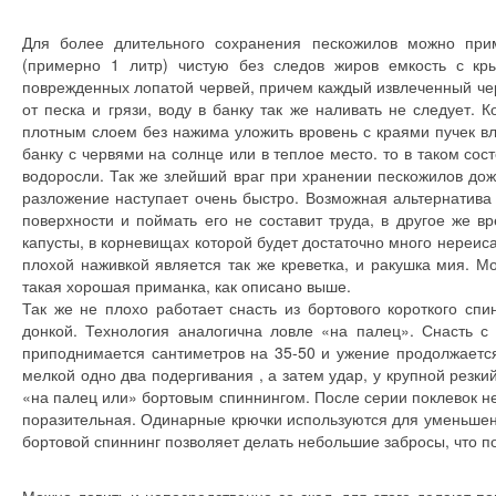
Для более длительного сохранения пескожилов можно при
(примерно 1 литр) чистую без следов жиров емкость с кр
поврежденных лопатой червей, причем каждый извлеченный че
от песка и грязи, воду в банку так же наливать не следует.
плотным слоем без нажима уложить вровень с краями пучек вл
банку с червями на солнце или в теплое место. то в таком сос
водоросли. Так же злейший враг при хранении пескожилов дож
разложение наступает очень быстро. Возможная альтернатива
поверхности и поймать его не составит труда, в другое же 
капусты, в корневищах которой будет достаточно много нереис
плохой наживкой является так же креветка, и ракушка мия. М
такая хорошая приманка, как описано выше.
Так же не плохо работает снасть из бортового короткого сп
донкой. Технология аналогична ловле «на палец». Снасть с 
приподнимается сантиметров на 35-50 и ужение продолжается
мелкой одно два подергивания , а затем удар, у крупной резк
«на палец или» бортовым спиннингом. После серии поклевок не
поразительная. Одинарные крючки используются для уменьшени
бортовой спиннинг позволяет делать небольшие забросы, что п